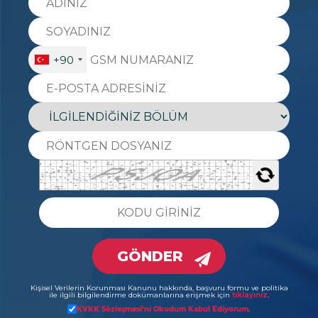
+90
GÖNDER
Kişisel Verilerin Korunması Kanunu hakkında, başvuru formu ve politika
ile ilgili bilgilendirme dokümanlarına erişmek için
tıklayınız
.
KVKK Sözleşmesi’ni Okudum Kabul Ediyorum.