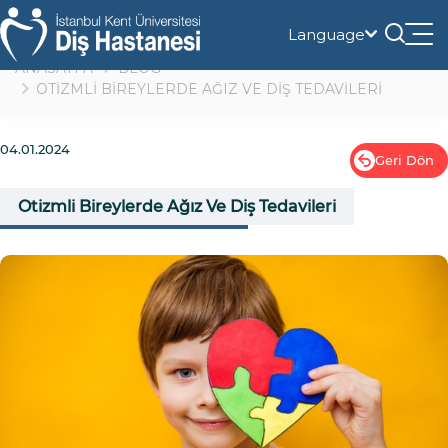
Language
Tog
nav
ANASAYFA
BLOG
OTİZMLİ BİREYLERDE AĞIZ VE DİŞ TEDAVİLERİ
04.01.2024
Geri Dön
Otizmli Bireylerde Ağız Ve Diş Tedavileri