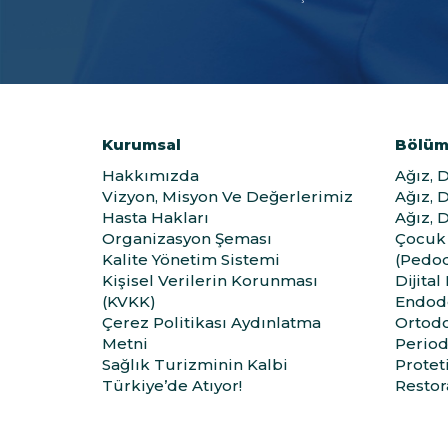
Kurumsal
Bölüm
Hakkımızda
Ağız, 
Vizyon, Misyon Ve Değerlerimiz
Ağız, 
Hasta Hakları
Ağız, 
Organizasyon Şeması
Çocuk 
Kalite Yönetim Sistemi
(Pedod
Kişisel Verilerin Korunması
Dijital
(KVKK)
Endod
Çerez Politikası Aydınlatma
Ortodo
Metni
Period
Sağlık Turizminin Kalbi
Protet
Türkiye’de Atıyor!
Restora