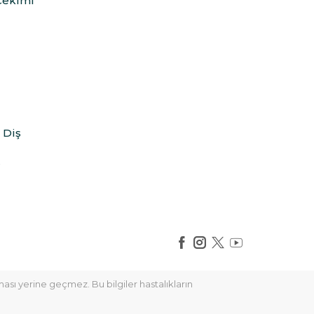
Çekimi
)
 Diş
ş
ası yerine geçmez. Bu bilgiler hastalıkların