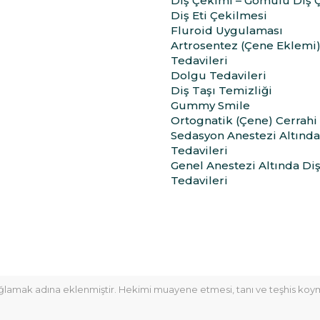
Diş Çekimi – Gömülü Diş 
Diş Eti Çekilmesi
Fluroid Uygulaması
Artrosentez (Çene Eklemi
Tedavileri
Dolgu Tedavileri
Diş Taşı Temizliği
Gummy Smile
Ortognatik (Çene) Cerrahi
Sedasyon Anestezi Altında
Tedavileri
Genel Anestezi Altında Di
Tedavileri
sağlamak adına eklenmiştir. Hekimi muayene etmesi, tanı ve teşhis koym