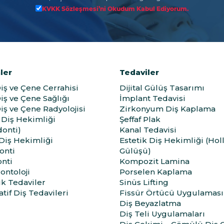
KVKK Sözleşmesi’ni Okudum Kabul Ediyorum.
ler
Tedaviler
Diş ve Çene Cerrahisi
Dijital Gülüş Tasarımı
Diş ve Çene Sağlığı
İmplant Tedavisi
Diş ve Çene Radyolojisi
Zirkonyum Diş Kaplama
Diş Hekimliği
Şeffaf Plak
onti)
Kanal Tedavisi
 Diş Hekimliği
Estetik Diş Hekimliği (Ho
onti
Gülüşü)
nti
Kompozit Lamina
ontoloji
Porselen Kaplama
ik Tedaviler
Sinüs Lifting
tif Diş Tedavileri
Fissür Örtücü Uygulaması
Diş Beyazlatma
Diş Teli Uygulamaları