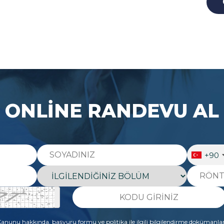
ONLİNE RANDEVU AL
+90
 Kanunu hakkında, başvuru formu ve politika ile ilgili bilgilendirme dokümanla