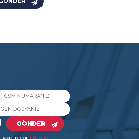
GÖNDER
GÖNDER
rına erişmek için
tıklayınız
.