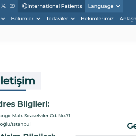
International Patients
Language
Bölümler
Tedaviler
Hekimlerimiz
Anlaş
İletişim
res Bilgileri:
angir Mah. Sıraselviler Cd. No:71
oğlu/İstanbul
Ge