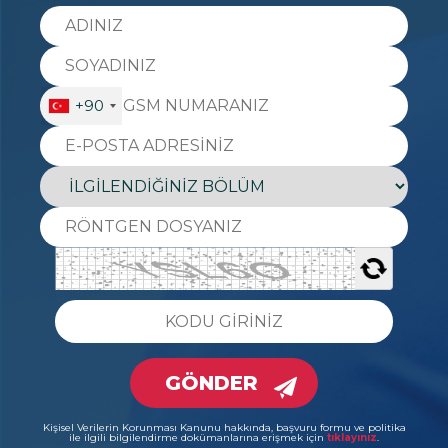
+90
GÖNDER
Kişisel Verilerin Korunması Kanunu hakkında, başvuru formu ve politika
ile ilgili bilgilendirme dokümanlarına erişmek için
tıklayınız
.