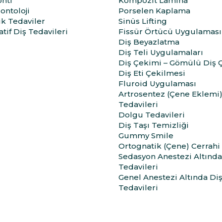
nti
Kompozit Lamina
ontoloji
Porselen Kaplama
ik Tedaviler
Sinüs Lifting
tif Diş Tedavileri
Fissür Örtücü Uygulaması
Diş Beyazlatma
Diş Teli Uygulamaları
Diş Çekimi – Gömülü Diş 
Diş Eti Çekilmesi
Fluroid Uygulaması
Artrosentez (Çene Eklemi
Tedavileri
Dolgu Tedavileri
Diş Taşı Temizliği
Gummy Smile
Ortognatik (Çene) Cerrahi
Sedasyon Anestezi Altında
Tedavileri
Genel Anestezi Altında Di
Tedavileri