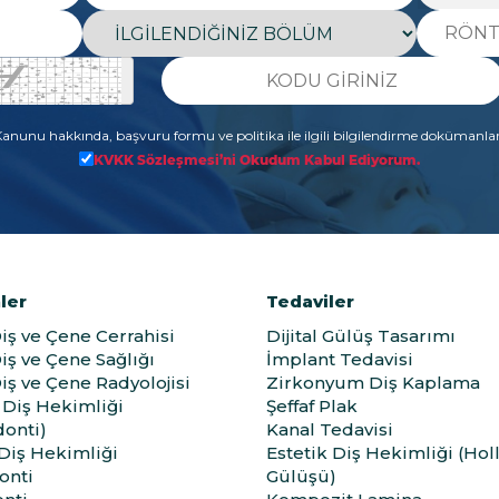
 Kanunu hakkında, başvuru formu ve politika ile ilgili bilgilendirme dokümanla
KVKK Sözleşmesi’ni Okudum Kabul Ediyorum.
ler
Tedaviler
Diş ve Çene Cerrahisi
Dijital Gülüş Tasarımı
Diş ve Çene Sağlığı
İmplant Tedavisi
Diş ve Çene Radyolojisi
Zirkonyum Diş Kaplama
Diş Hekimliği
Şeffaf Plak
onti)
Kanal Tedavisi
 Diş Hekimliği
Estetik Diş Hekimliği (Ho
onti
Gülüşü)