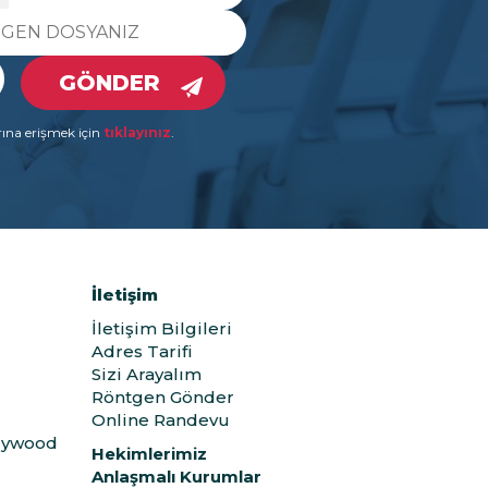
GÖNDER
rına erişmek için
tıklayınız
.
İletişim
İletişim Bilgileri
Adres Tarifi
Sizi Arayalım
Röntgen Gönder
Online Randevu
llywood
Hekimlerimiz
Anlaşmalı Kurumlar