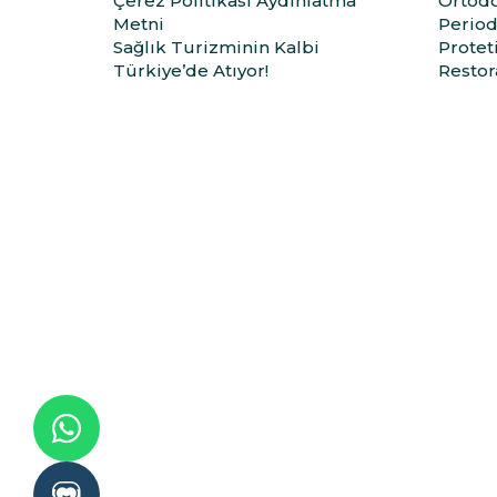
Çerez Politikası Aydınlatma
Ortodo
Metni
Period
Sağlık Turizminin Kalbi
Protet
Türkiye’de Atıyor!
Restora