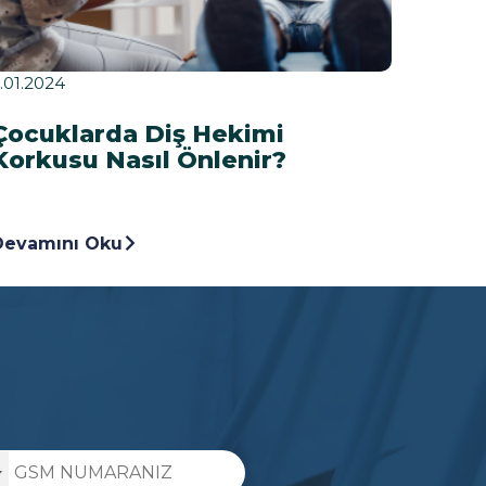
.01.2024
3.01.20
Çocuklarda Diş Hekimi
Orto
Korkusu Nasıl Önlenir?
Uygu
Devamını Oku
Devam