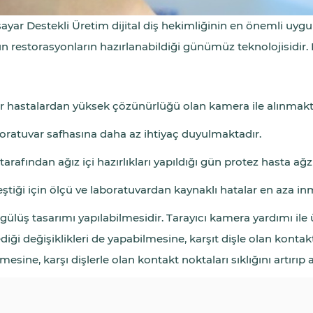
yar Destekli Üretim dijital diş hekimliğinin en önemli uygula
 restorasyonların hazırlanabildiği günümüz teknolojisidir. B
er hastalardan yüksek çözünürlüğü olan kamera ile alınmakt
aboratuvar safhasına daha az ihtiyaç duyulmaktadır.
arafından ağız içi hazırlıkları yapıldığı gün protez hasta ağz
ştiği için ölçü ve laboratuvardan kaynaklı hatalar en aza in
ik gülüş tasarımı yapılabilmesidir. Tarayıcı kamera yardımı il
diği değişiklikleri de yapabilmesine, karşıt dişle olan konta
esine, karşı dişlerle olan kontakt noktaları sıklığını artırı