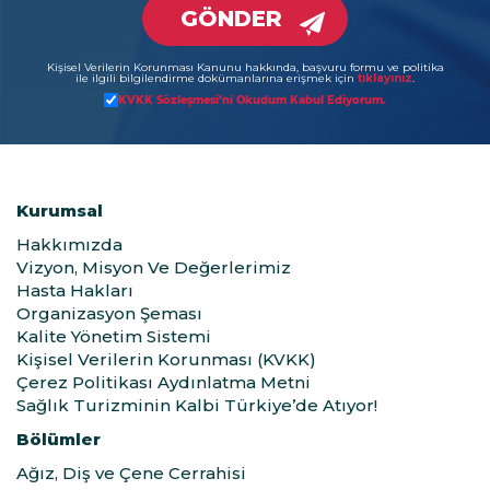
GÖNDER
Kişisel Verilerin Korunması Kanunu hakkında, başvuru formu ve politika
ile ilgili bilgilendirme dokümanlarına erişmek için
tıklayınız
.
KVKK Sözleşmesi’ni Okudum Kabul Ediyorum.
Kurumsal
Hakkımızda
Vizyon, Misyon Ve Değerlerimiz
Hasta Hakları
Organizasyon Şeması
Kalite Yönetim Sistemi
Kişisel Verilerin Korunması (KVKK)
Çerez Politikası Aydınlatma Metni
Sağlık Turizminin Kalbi Türkiye’de Atıyor!
Bölümler
Ağız, Diş ve Çene Cerrahisi