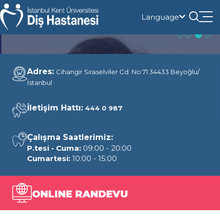
Language
Tog
nav
Adres:
Cihangir Sıraselviler Cd. No:71 34433 Beyoğlu/
İstanbul
İletişim Hattı:
444 0 987
Çalışma Saatlerimiz:
P.tesi - Cuma:
09:00 - 20:00
Cumartesi:
10:00 - 15:00
ONLINE RANDEVU