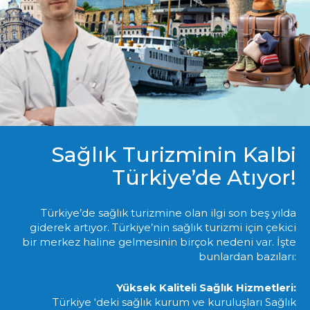
Sağlık Turizminin Kalbi
Türkiye’de Atıyor!
Türkiye’de sağlık turizmine olan ilgi son beş yılda
giderek artıyor. Türkiye’nin sağlık turizmi için çekici
bir merkez haline gelmesinin birçok nedeni var. İşte
bunlardan bazıları:
Yüksek Kaliteli Sağlık Hizmetleri:
Türkiye ‘deki sağlık kurum ve kuruluşları Sağlık