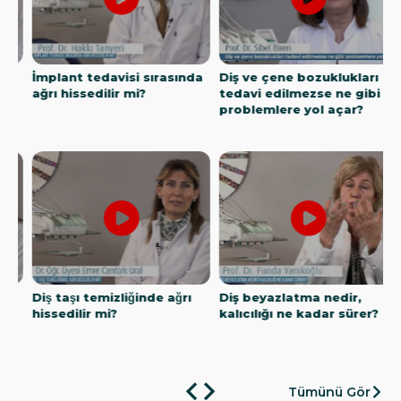
İmplant tedavisi sırasında
Diş ve çene bozuklukları
O
ağrı hissedilir mi?
tedavi edilmezse ne gibi
problemlere yol açar?
Diş taşı temizliğinde ağrı
Diş beyazlatma nedir,
P
hissedilir mi?
kalıcılığı ne kadar sürer?
n
Tümünü Gör