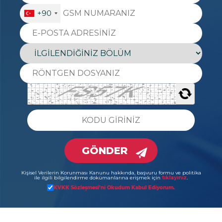
+90
GÖNDER
Kişisel Verilerin Korunması Kanunu hakkında, başvuru formu ve politika
ile ilgili bilgilendirme dokümanlarına erişmek için
tıklayınız
.
KVKK Sözleşmesi’ni Okudum Kabul Ediyorum.