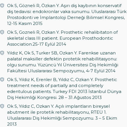
Ok S, Gözneli R, Özkan Y. Aşırı diş kaybının konservatif
diş tedavisi: endokronlar vaka sunumu. Uluslararası Türk
Prostodonti ve İmplantoloji Derneği Bilimsel Kongresi,
12-15 Kasım 2015
Ok S, Gozneli R, Ozkan Y. Prosthetic rehalibitaton of
skeletal class III patient. European Prosthodontic
Association.25-17 Eylül 2014
Yıldız K, Ok S, Turker SB, Ozkan Y. Farenkse uzanan
palatal maksiller defektin protetik rehabillitasyonu:
olgu sunumu. Yüzüncü Yıl Üniversitesi Diş Hekimliği
Fakültesi Uluslararası Sempozyumu, 4-7 Eylül 2014
Ok S, Yıldız K, Erenler B, Yıldız C, Ozkan Y. Prosthetic
treatment needs of partially and completely
edentulous patients. Turkey FDI 2013 İstanbul Dünya
Diş Hekimliği Kongresi. 28 – 31 Ağustos 2013
Ok S, Yıldız C, Ozkan Y. Açılı implantların bireysel
abutment ile protetik rehabilitasyonu, RTEÜ 1.
Uluslararası Diş Hekimliği Sempozyumu. 3 – 5 Ekim
2013