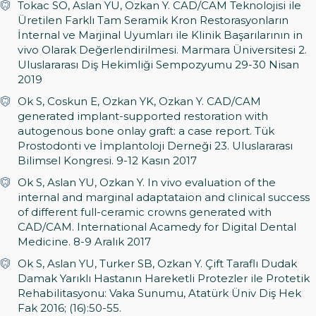
Tokac SO, Aslan YU, Ozkan Y. CAD/CAM Teknolojisi ile
Üretilen Farklı Tam Seramik Kron Restorasyonların
İnternal ve Marjinal Uyumları ile Klinik Başarılarının in
vivo Olarak Değerlendirilmesi. Marmara Üniversitesi 2.
Uluslararası Diş Hekimliği Sempozyumu 29-30 Nisan
2019
Ok S, Coskun E, Ozkan YK, Ozkan Y. CAD/CAM
generated implant-supported restoration with
autogenous bone onlay graft: a case report. Tük
Prostodonti ve İmplantoloji Derneği 23. Uluslararası
Bilimsel Kongresi. 9-12 Kasın 2017
Ok S, Aslan YU, Ozkan Y. In vivo evaluation of the
internal and marginal adaptataion and clinical success
of different full-ceramic crowns generated with
CAD/CAM. International Acamedy for Digital Dental
Medicine. 8-9 Aralık 2017
Ok S, Aslan YU, Turker SB, Ozkan Y. Çift Taraflı Dudak
Damak Yarıklı Hastanın Hareketli Protezler ile Protetik
Rehabilitasyonu: Vaka Sunumu, Atatürk Üniv Diş Hek
Fak 2016; (16):50-55.