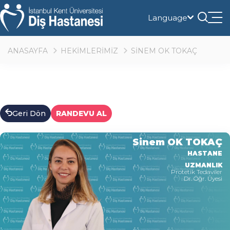
Language
Tog
nav
ANASAYFA
HEKİMLERİMİZ
SİNEM OK TOKAÇ
Geri Dön
RANDEVU AL
Sinem OK TOKAÇ
HASTANE
UZMANLIK
Protetik Tedaviler
Dr. Öğr. Üyesi