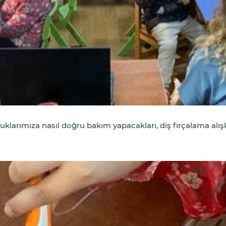
larımıza nasıl doğru bakım yapacakları, diş fırçalama alışkan