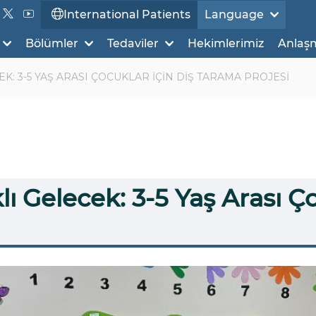
International Patients
Language
Bölümler
Tedaviler
Hekimlerimiz
Anlaş
EK: 3-5 YAŞ ARASI ÇOCUKLAR İÇİN DİŞ TARAMA PROJESİ
ıklı Gelecek: 3-5 Yaş Arası Ç