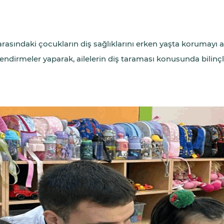
yaş arasındaki çocukların diş sağlıklarını erken yaşta korumay
gilendirmeler yaparak, ailelerin diş taraması konusunda bilin