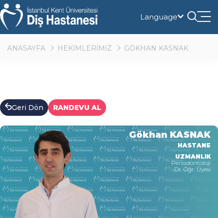
Language
Tog
nav
ANASAYFA
HEKİMLERİMİZ
GÖKHAN KASNAK
Geri Dön
RANDEVU AL
Gökhan KASNAK
HASTANE
UZMANLIK
Periodontoloji
Dr. Öğr. Üyesi