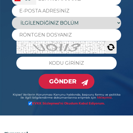
GÖNDER
Kişisel Verilerin Korunması Kanunu hakkında, başvuru formu ve politika
ile ilgili bilgilendirme dokümanlarına erişmek için
tıklayınız
.
KVKK Sözleşmesi’ni Okudum Kabul Ediyorum.