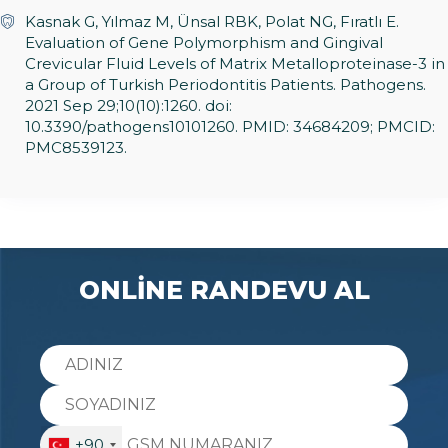
Kasnak G, Yılmaz M, Ünsal RBK, Polat NG, Fıratlı E.
Evaluation of Gene Polymorphism and Gingival
Crevicular Fluid Levels of Matrix Metalloproteinase-3 in
a Group of Turkish Periodontitis Patients. Pathogens.
2021 Sep 29;10(10):1260. doi:
10.3390/pathogens10101260. PMID: 34684209; PMCID:
PMC8539123.
ONLİNE RANDEVU AL
+90