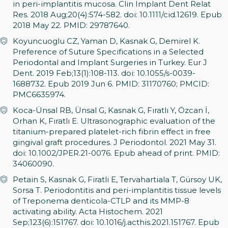
in peri-implantitis mucosa. Clin Implant Dent Relat
Res. 2018 Aug;20(4):574-582. doi: 10.1111/cid.12619. Epub
2018 May 22. PMID: 29787640.
Koyuncuoglu CZ, Yaman D, Kasnak G, Demirel K.
Preference of Suture Specifications in a Selected
Periodontal and Implant Surgeries in Turkey. Eur J
Dent. 2019 Feb;13(1):108-113. doi: 10.1055/s-0039-
1688732. Epub 2019 Jun 6. PMID: 31170760; PMCID:
PMC6635974.
Koca-Ünsal RB, Ünsal G, Kasnak G, Fıratlı Y, Özcan İ,
Orhan K, Fıratlı E. Ultrasonographic evaluation of the
titanium-prepared platelet-rich fibrin effect in free
gingival graft procedures. J Periodontol. 2021 May 31.
doi: 10.1002/JPER.21-0076. Epub ahead of print. PMID:
34060090.
Petain S, Kasnak G, Firatli E, Tervahartiala T, Gürsoy UK,
Sorsa T. Periodontitis and peri-implantitis tissue levels
of Treponema denticola-CTLP and its MMP-8
activating ability. Acta Histochem. 2021
Sep;123(6):151767. doi: 10.1016/j.acthis.2021.151767. Epub