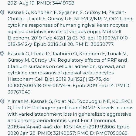
2021 Aug 19. PMID: 34419758.
Kasnak G, Könönen E, Syrjänen S, Gürsoy M, Zeidán-
Chuliá F, Firatli E, Gürsoy UK. NFE2L2/NRF2, OGG1, and
cytokine responses of human gingival keratinocytes
against oxidative insults of various origin. Mol Cell
Biochem. 2019 Feb;452(1-2):63-70. doi: 10.1007/s11010-
018-3412-y. Epub 2018 Jul 20. PMID: 30030777.
Kasnak G, Fteita D, Jaatinen O, Könönen E, Tunali M,
Gürsoy M, Gürsoy UK. Regulatory effects of PRF and
titanium surfaces on cellular adhesion, spread, and
cytokine expressions of gingival keratinocytes.
Histochem Cell Biol. 2019 Jul;152(1):63-73. doi:
10.1007/s00418-019-01774-8. Epub 2019 Feb 14. PMID:
30767049.
Yilmaz M, Kasnak G, Polat NG, Topcuoglu NE, KüLEKCI
G, Firatli E. Pathogen profile and MMP-3 levels in areas
with varied attachment loss in generalized aggressive
and chronic periodontitis. Cent Eur J Immunol.
2019;44(4):440-446. doi: 10.5114/ceji.2019.92806. Epub
2020 Jan 20. PMID: 32140057; PMCID: PMC7050060.