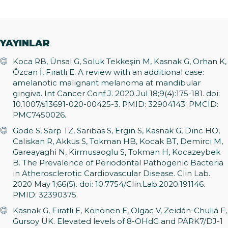
YAYINLAR
Koca RB, Ünsal G, Soluk Tekkeşin M, Kasnak G, Orhan K,
Özcan İ, Fıratlı E. A review with an additional case:
amelanotic malignant melanoma at mandibular
gingiva. Int Cancer Conf J. 2020 Jul 18;9(4):175-181. doi:
10.1007/s13691-020-00425-3. PMID: 32904143; PMCID:
PMC7450026.
Gode S, Sarp TZ, Saribas S, Ergin S, Kasnak G, Dinc HO,
Caliskan R, Akkus S, Tokman HB, Kocak BT, Demirci M,
Gareayaghi N, Kirmusaoglu S, Tokman H, Kocazeybek
B. The Prevalence of Periodontal Pathogenic Bacteria
in Atherosclerotic Cardiovascular Disease. Clin Lab.
2020 May 1;66(5). doi: 10.7754/Clin.Lab.2020.191146.
PMID: 32390375.
Kasnak G, Firatli E, Könönen E, Olgac V, Zeidán-Chuliá F,
Gursoy UK. Elevated levels of 8-OHdG and PARK7/DJ-1